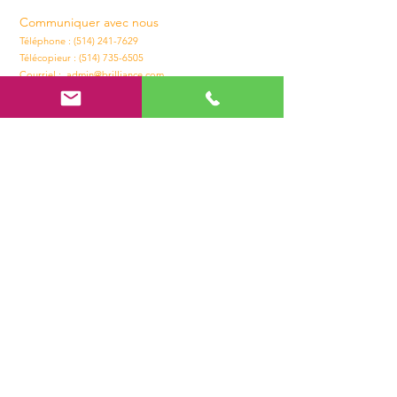
Communiquer avec nous
Téléphone : (514) 241-7629
Télécopieur : (514) 735-6505
Courriel :
admin@brilliance.com
Horaires d'ouvertures
Du lundi au vendredi
8h30 – 17h30
Maison