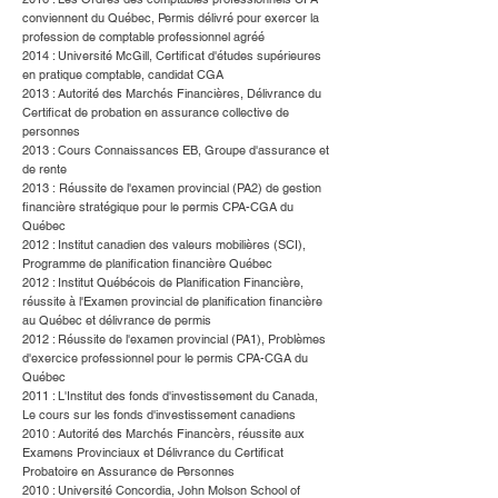
conviennent du Québec, Permis délivré pour exercer la
profession de comptable professionnel agréé
2014 : Université McGill, Certificat d'études supérieures
en pratique comptable, candidat CGA
2013 : Autorité des Marchés Financières, Délivrance du
Certificat de probation en assurance collective de
personnes
2013 : Cours Connaissances EB, Groupe d'assurance et
de rente
2013 : Réussite de l'examen provincial (PA2) de gestion
financière stratégique pour le permis CPA-CGA du
Québec
2012 : Institut canadien des valeurs mobilières (SCI),
Programme de planification financière Québec
2012 : Institut Québécois de Planification Financière,
réussite à l'Examen provincial de planification financière
au Québec et délivrance de permis
2012 : Réussite de l'examen provincial (PA1), Problèmes
d'exercice professionnel pour le permis CPA-CGA du
Québec
2011 : L'Institut des fonds d'investissement du Canada,
Le cours sur les fonds d'investissement canadiens
2010 : Autorité des Marchés Financèrs, réussite aux
Examens Provinciaux et Délivrance du Certificat
Probatoire en Assurance de Personnes
2010 : Université Concordia, John Molson School of