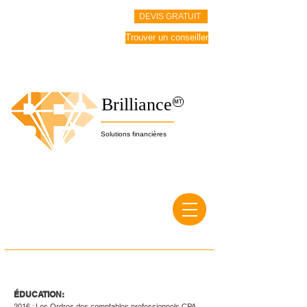
DEVIS GRATUIT
Trouver un conseiller
Brilliance
MT
Solutions financières
ÉDUCATION:
2016 : Les Ordres des comptables professionnels CPA