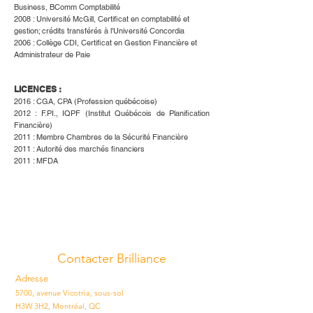
Business, BComm Comptabilité
2008 : Université McGill, Certificat en comptabilité et
gestion; crédits transférés à l'Université Concordia
2006 : Collège CDI, Certificat en Gestion Financière et
Administrateur de Paie
LICENCES :
2016 : CGA, CPA (Profession québécoise)
2012 : F.PI., IQPF (Institut Québécois de Planification
Financière)
2011 : Membre Chambres de la Sécurité Financière
2011 : Autorité des marchés financiers
2011 : MFDA
Contacter Brilliance
Adresse
5700, avenue Vicotria, sous-sol
H3W 3H2, Montréal, QC